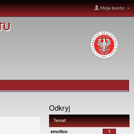
Moje konto:
TU
Odkryj
Temat
1
emotion