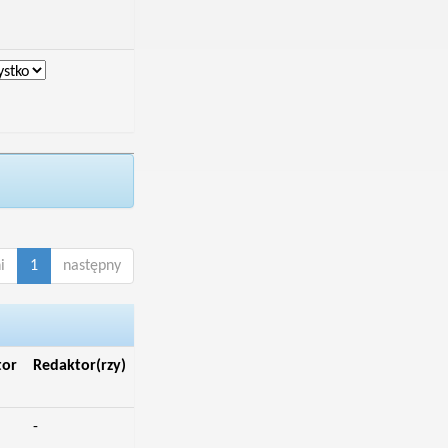
i
1
następny
tor
Redaktor(rzy)
-