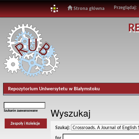
Przeglądaj:
Strona główna
Skip
R
navigation
Repozytorium Uniwersytetu w Białymstoku
Wyszukaj
Szukanie zaawansowane
Zespoły i Kolekcje
Szukaj:
for