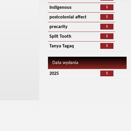
1
Indigenous
1
postcolonial affect
1
precarity
1
Split Tooth
1
Tanya Tagaq
Data wydania
1
2025