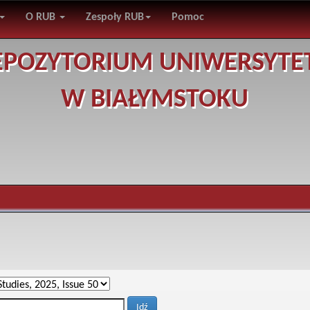
O RUB
Zespoły RUB
Pomoc
EPOZYTORIUM UNIWERSYTE
W BIAŁYMSTOKU