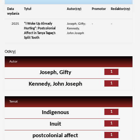
Data
Tytuł
Autor(rzy)
Promotor
Redaktor(rzy)
wydania
2025
“I Woke Up Already
Joseph, Gifty;
-
-
Hurting”: Postcolonial
Kennedy,
Affect in Tanya Tagaq’s
John Joseph
Split Tooth
Odkryj
Autor
1
Joseph, Gifty
1
Kennedy, John Joseph
Temat
1
Indigenous
1
Inuit
1
postcolonial affect