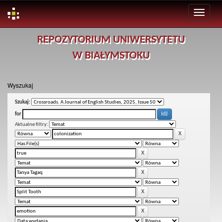
Skip
REPOZYTORIUM UNIWERSYTETU
navigation
W BIAŁYMSTOKU
Wyszukaj
Szukaj:
for
Aktualne filtry: