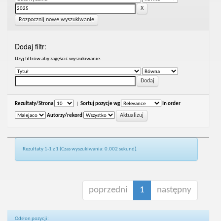
Rozpocznij nowe wyszukiwanie
Dodaj filtr:
Uzyj filtrów aby zagęścić wyszukiwanie.
Rezultaty/Strona
|
Sortuj pozycje wg
In order
Autorzy/rekord
Rezultaty 1-1 z 1 (Czas wyszukiwania: 0.002 sekund).
poprzedni
1
następny
Odsłon pozycji: