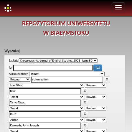
Skip
REPOZYTORIUM UNIWERSYTETU
navigation
W BIAŁYMSTOKU
Wyszukaj
Szukaj:
for
Aktualne filtry: