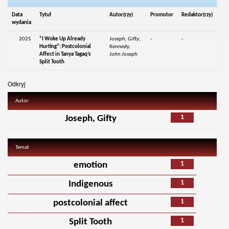
Data
Tytuł
Autor(rzy)
Promotor
Redaktor(rzy)
wydania
2025
“I Woke Up Already
Joseph, Gifty;
-
-
Hurting”: Postcolonial
Kennedy,
Affect in Tanya Tagaq’s
John Joseph
Split Tooth
Odkryj
Autor
1
Joseph, Gifty
Temat
1
emotion
1
Indigenous
1
postcolonial affect
1
Split Tooth