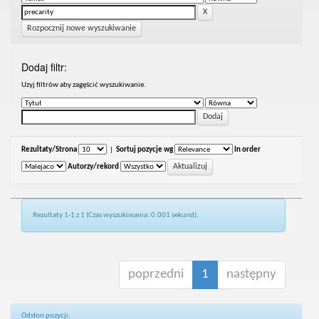
Rozpocznij nowe wyszukiwanie
Dodaj filtr:
Uzyj filtrów aby zagęścić wyszukiwanie.
Rezultaty/Strona
|
Sortuj pozycje wg
In order
Autorzy/rekord
Rezultaty 1-1 z 1 (Czas wyszukiwania: 0.001 sekund).
poprzedni
1
następny
Odsłon pozycji: