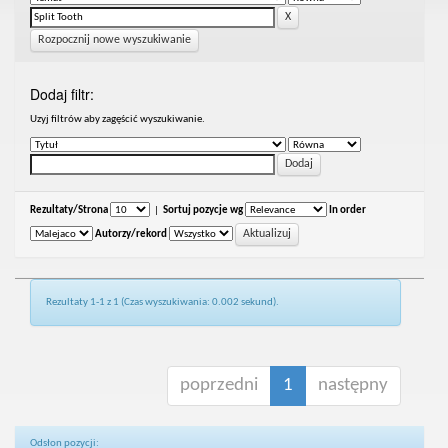
Rozpocznij nowe wyszukiwanie
Dodaj filtr:
Uzyj filtrów aby zagęścić wyszukiwanie.
Rezultaty/Strona
|
Sortuj pozycje wg
In order
Autorzy/rekord
Rezultaty 1-1 z 1 (Czas wyszukiwania: 0.002 sekund).
poprzedni
1
następny
Odsłon pozycji: