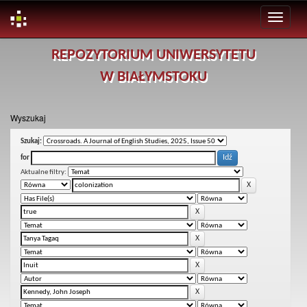
Skip
REPOZYTORIUM UNIWERSYTETU
navigation
W BIAŁYMSTOKU
Wyszukaj
Szukaj:
for
Aktualne filtry: