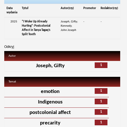
Data
Tytuł
Autor(rzy)
Promotor
Redaktor(rzy)
wydania
2025
“I Woke Up Already
Joseph, Gifty;
-
-
Hurting”: Postcolonial
Kennedy,
Affect in Tanya Tagaq’s
John Joseph
Split Tooth
Odkryj
Autor
1
Joseph, Gifty
Temat
1
emotion
1
Indigenous
1
postcolonial affect
1
precarity