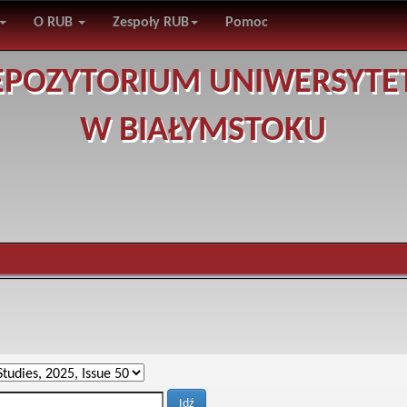
O RUB
Zespoły RUB
Pomoc
EPOZYTORIUM UNIWERSYTE
W BIAŁYMSTOKU