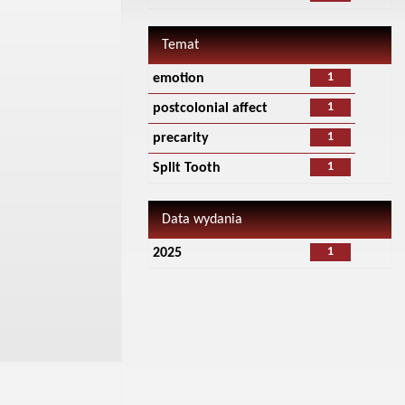
Temat
1
emotion
1
postcolonial affect
1
precarity
1
Split Tooth
Data wydania
1
2025