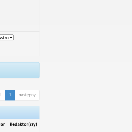
i
1
następny
tor
Redaktor(rzy)