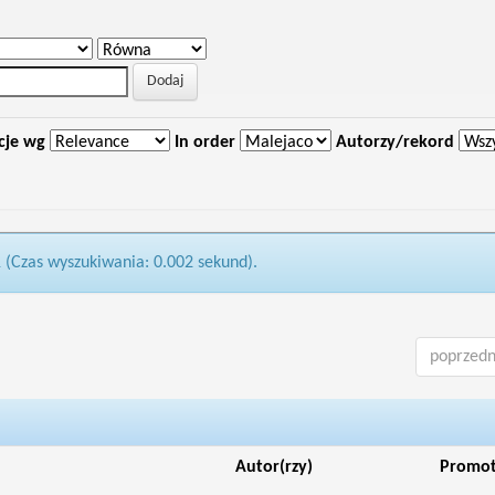
cje wg
In order
Autorzy/rekord
1 (Czas wyszukiwania: 0.002 sekund).
poprzedn
Autor(rzy)
Promo