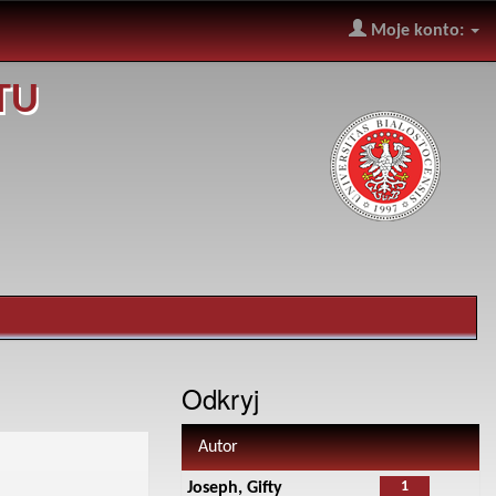
Moje konto:
TU
Odkryj
Autor
1
Joseph, Gifty