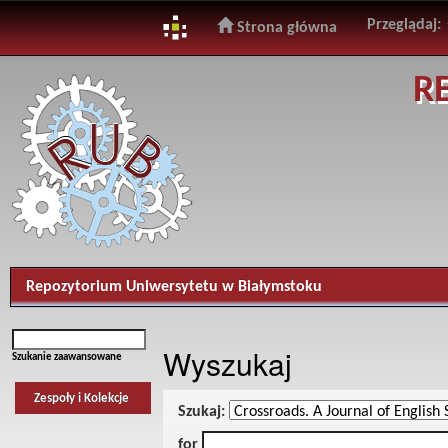
Przeglądaj:
Strona główna
Skip
R
navigation
Repozytorium Uniwersytetu w Białymstoku
Wyszukaj
Szukanie zaawansowane
Zespoły i Kolekcje
Szukaj:
for