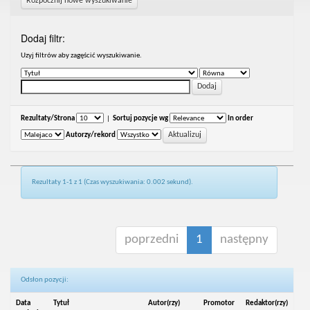
Rozpocznij nowe wyszukiwanie
Dodaj filtr:
Uzyj filtrów aby zagęścić wyszukiwanie.
Rezultaty/Strona
|
Sortuj pozycje wg
In order
Autorzy/rekord
Rezultaty 1-1 z 1 (Czas wyszukiwania: 0.002 sekund).
poprzedni
1
następny
Odsłon pozycji:
Data
Tytuł
Autor(rzy)
Promotor
Redaktor(rzy)