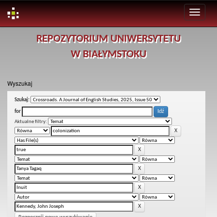
Skip
REPOZYTORIUM UNIWERSYTETU
navigation
W BIAŁYMSTOKU
Wyszukaj
Szukaj:
for
Aktualne filtry: