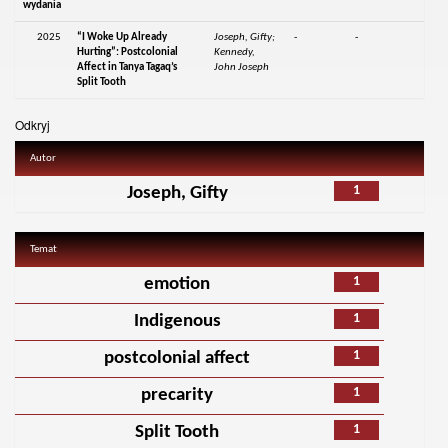
wydania
2025
“I Woke Up Already
Joseph, Gifty;
-
-
Hurting”: Postcolonial
Kennedy,
Affect in Tanya Tagaq’s
John Joseph
Split Tooth
Odkryj
Autor
1
Joseph, Gifty
Temat
1
emotion
1
Indigenous
1
postcolonial affect
1
precarity
1
Split Tooth