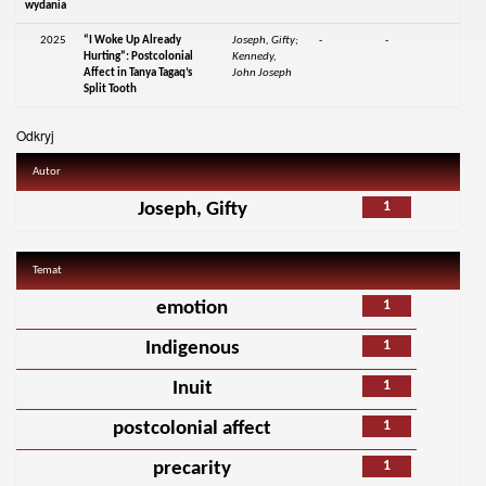
wydania
2025
“I Woke Up Already
Joseph, Gifty;
-
-
Hurting”: Postcolonial
Kennedy,
Affect in Tanya Tagaq’s
John Joseph
Split Tooth
Odkryj
Autor
1
Joseph, Gifty
Temat
1
emotion
1
Indigenous
1
Inuit
1
postcolonial affect
1
precarity