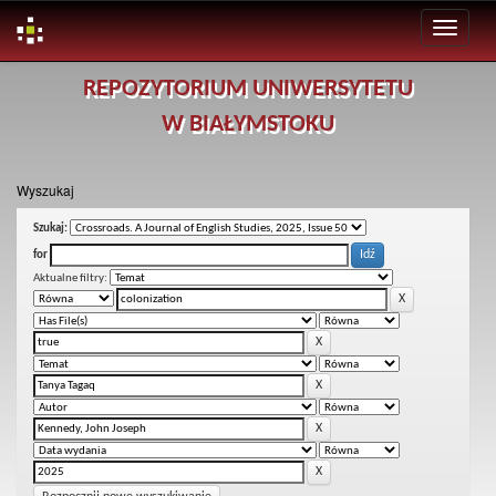
Skip
REPOZYTORIUM UNIWERSYTETU
navigation
W BIAŁYMSTOKU
Wyszukaj
Szukaj:
for
Aktualne filtry: