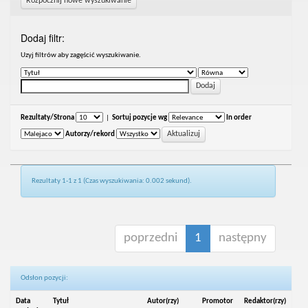
Rozpocznij nowe wyszukiwanie
Dodaj filtr:
Uzyj filtrów aby zagęścić wyszukiwanie.
Rezultaty/Strona
|
Sortuj pozycje wg
In order
Autorzy/rekord
Rezultaty 1-1 z 1 (Czas wyszukiwania: 0.002 sekund).
poprzedni
1
następny
Odsłon pozycji:
Data
Tytuł
Autor(rzy)
Promotor
Redaktor(rzy)