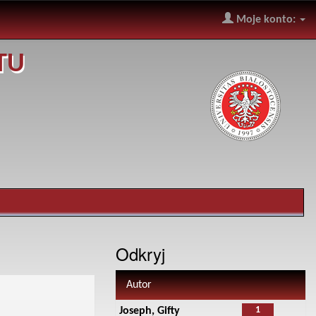
Moje konto:
TU
Odkryj
Autor
1
Joseph, Gifty