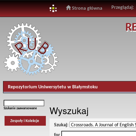
Przeglądaj:
Strona główna
Skip
R
navigation
Repozytorium Uniwersytetu w Białymstoku
Wyszukaj
Szukanie zaawansowane
Zespoły i Kolekcje
Szukaj:
for