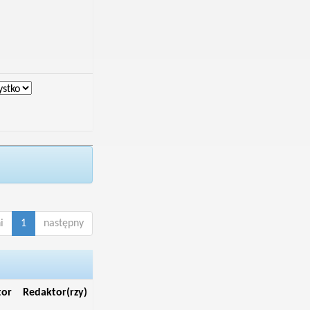
i
1
następny
tor
Redaktor(rzy)