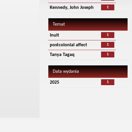
1
Kennedy, John Joseph
Temat
1
Inuit
1
postcolonial affect
1
Tanya Tagaq
Data wydania
1
2025