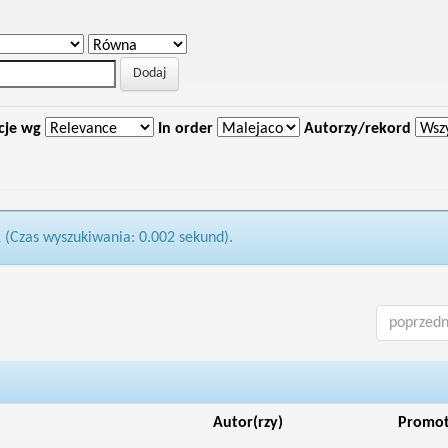
cje wg
In order
Autorzy/rekord
1 (Czas wyszukiwania: 0.002 sekund).
poprzedn
Autor(rzy)
Promo