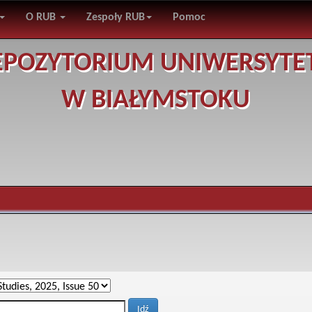
O RUB
Zespoły RUB
Pomoc
EPOZYTORIUM UNIWERSYTE
W BIAŁYMSTOKU