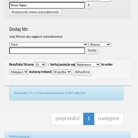
Rozpocznij nowe wyszukiwanie
Dodaj filtr:
Uzyj filtrów aby zagęścić wyszukiwanie.
Rezultaty/Strona
|
Sortuj pozycje wg
In order
Autorzy/rekord
Rezultaty 1-1 z 1 (Czas wyszukiwania: 0.001 sekund).
poprzedni
1
następny
Odsłon pozycji: