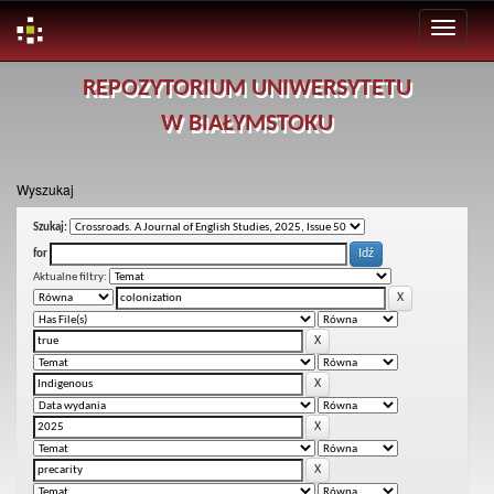
Skip
REPOZYTORIUM UNIWERSYTETU
navigation
W BIAŁYMSTOKU
Wyszukaj
Szukaj:
for
Aktualne filtry: