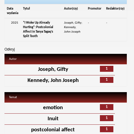
Data
Tytuł
Autor(rzy)
Promotor
Redaktor(rzy)
wydania
2025
“I Woke Up Already
Joseph, Gifty;
-
-
Hurting”: Postcolonial
Kennedy,
Affect in Tanya Tagaq’s
John Joseph
Split Tooth
Odkryj
Autor
1
Joseph, Gifty
1
Kennedy, John Joseph
Temat
1
emotion
1
Inuit
1
postcolonial affect