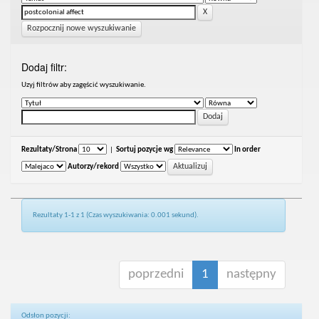
Rozpocznij nowe wyszukiwanie
Dodaj filtr:
Uzyj filtrów aby zagęścić wyszukiwanie.
Rezultaty/Strona
|
Sortuj pozycje wg
In order
Autorzy/rekord
Rezultaty 1-1 z 1 (Czas wyszukiwania: 0.001 sekund).
poprzedni
1
następny
Odsłon pozycji: