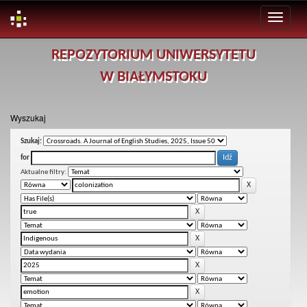
Skip
REPOZYTORIUM UNIWERSYTETU
navigation
W BIAŁYMSTOKU
Wyszukaj
Szukaj:
for
Aktualne filtry: