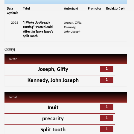
Data
Tytuł
Autor(rzy)
Promotor
Redaktor(rzy)
wydania
2025
“I Woke Up Already
Joseph, Gifty;
-
-
Hurting”: Postcolonial
Kennedy,
Affect in Tanya Tagaq’s
John Joseph
Split Tooth
Odkryj
Autor
1
Joseph, Gifty
1
Kennedy, John Joseph
Temat
1
Inuit
1
precarity
1
Split Tooth