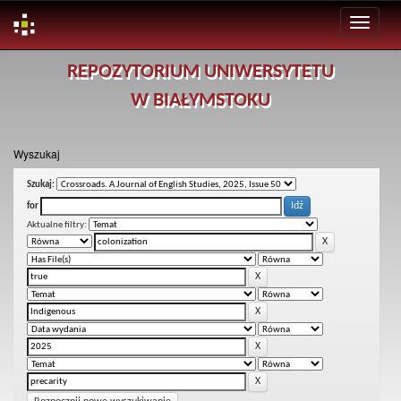
Skip
REPOZYTORIUM UNIWERSYTETU
navigation
W BIAŁYMSTOKU
Wyszukaj
Szukaj:
for
Aktualne filtry: