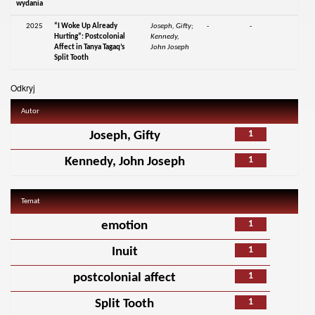
wydania
2025
“I Woke Up Already
Joseph, Gifty;
-
-
Hurting”: Postcolonial
Kennedy,
Affect in Tanya Tagaq’s
John Joseph
Split Tooth
Odkryj
Autor
1
Joseph, Gifty
1
Kennedy, John Joseph
Temat
1
emotion
1
Inuit
1
postcolonial affect
1
Split Tooth