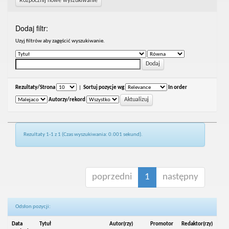
Rozpocznij nowe wyszukiwanie
Dodaj filtr:
Uzyj filtrów aby zagęścić wyszukiwanie.
Rezultaty/Strona
|
Sortuj pozycje wg
In order
Autorzy/rekord
Rezultaty 1-1 z 1 (Czas wyszukiwania: 0.001 sekund).
poprzedni
1
następny
Odsłon pozycji:
Data
Tytuł
Autor(rzy)
Promotor
Redaktor(rzy)