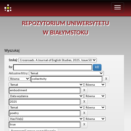
Skip
REPOZYTORIUM UNIWERSYTETU
navigation
W BIAŁYMSTOKU
Wyszukaj
Szukaj:
for
Aktualne filtry: