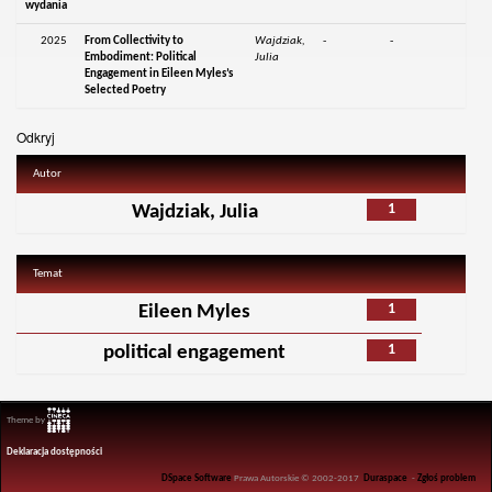
wydania
2025
From Collectivity to
Wajdziak,
-
-
Embodiment: Political
Julia
Engagement in Eileen Myles’s
Selected Poetry
Odkryj
Autor
1
Wajdziak, Julia
Temat
1
Eileen Myles
1
political engagement
Theme by
Deklaracja dostępności
DSpace Software
Prawa Autorskie © 2002-2017
Duraspace
-
Zgłoś problem