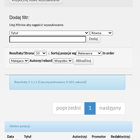
Rozpocznij nowe wyszukiwanie
Dodaj filtr:
Uzyj filtrów aby zagęścić wyszukiwanie.
Rezultaty/Strona
|
Sortuj pozycje wg
In order
Autorzy/rekord
Rezultaty 1-1 z 1 (Czas wyszukiwania: 0.001 sekund).
poprzedni
1
następny
Odsłon pozycji:
Data
Tytuł
Autor(rzy)
Promotor
Redaktor(rzy)