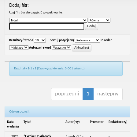
Dodaj filtr:
Uzyj filtrów aby zagęścić wyszukiwanie.
Rezultaty/Strona
|
Sortuj pozycje wg
In order
Autorzy/rekord
Rezultaty 1-1 z 1 (Czas wyszukiwania: 0.001 sekund).
poprzedni
1
następny
Odsłon pozycji:
Data
Tytuł
Autor(rzy)
Promotor
Redaktor(rzy)
wydania
2025
“I Woke Up Already
Joseph, Gifty;
-
-