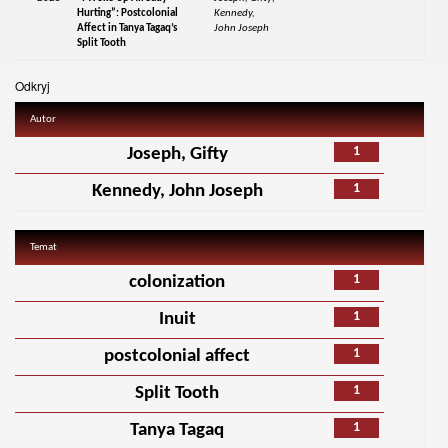
Hurting”: Postcolonial
Kennedy,
Affect in Tanya Tagaq’s
John Joseph
Split Tooth
Odkryj
Autor
1
Joseph, Gifty
1
Kennedy, John Joseph
Temat
1
colonization
1
Inuit
1
postcolonial affect
1
Split Tooth
1
Tanya Tagaq