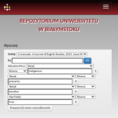
Skip
REPOZYTORIUM UNIWERSYTETU
navigation
W BIAŁYMSTOKU
Wyszukaj
Szukaj:
for
Aktualne filtry:
Rozpocznij nowe wyszukiwanie