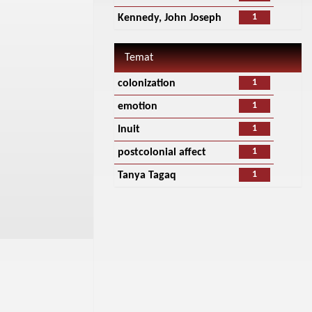
1
Kennedy, John Joseph
Temat
1
colonization
1
emotion
1
Inuit
1
postcolonial affect
1
Tanya Tagaq