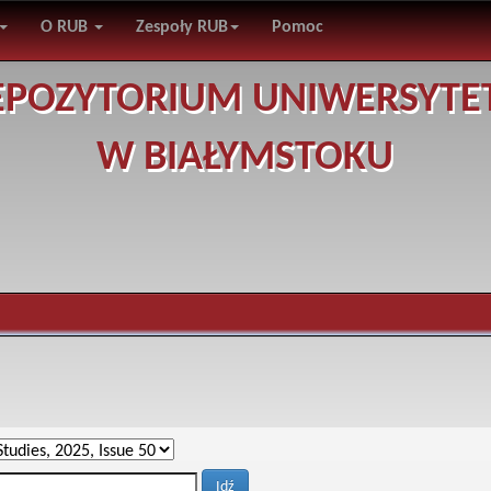
O RUB
Zespoły RUB
Pomoc
EPOZYTORIUM UNIWERSYTE
W BIAŁYMSTOKU