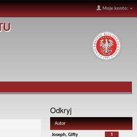
Moje konto:
TU
Odkryj
Autor
1
Joseph, Gifty