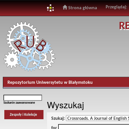
Przeglądaj:
Strona główna
Skip
R
navigation
Repozytorium Uniwersytetu w Białymstoku
Wyszukaj
Szukanie zaawansowane
Zespoły i Kolekcje
Szukaj:
for