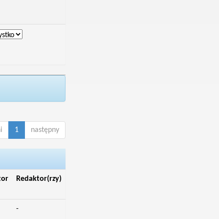
i
1
następny
tor
Redaktor(rzy)
-