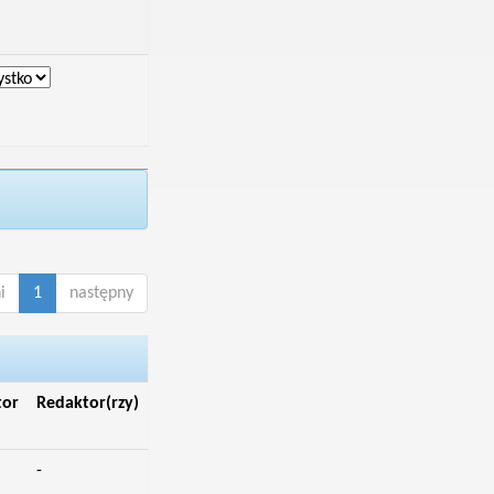
i
1
następny
tor
Redaktor(rzy)
-