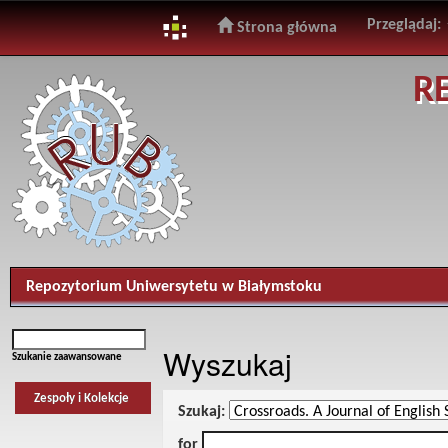
Przeglądaj:
Strona główna
Skip
R
navigation
Repozytorium Uniwersytetu w Białymstoku
Wyszukaj
Szukanie zaawansowane
Zespoły i Kolekcje
Szukaj:
for