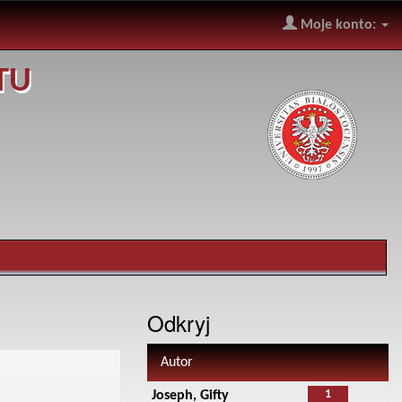
Moje konto:
TU
Odkryj
Autor
1
Joseph, Gifty