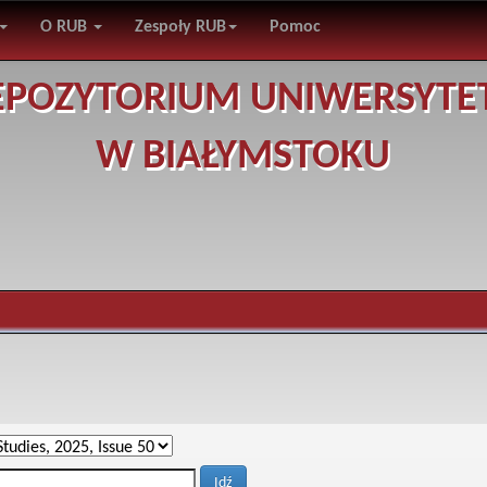
O RUB
Zespoły RUB
Pomoc
EPOZYTORIUM UNIWERSYTE
W BIAŁYMSTOKU