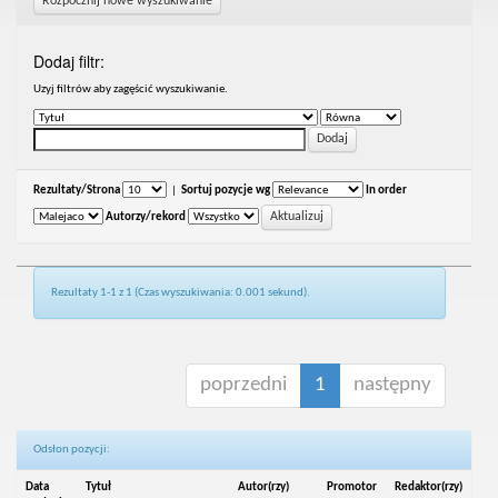
Rozpocznij nowe wyszukiwanie
Dodaj filtr:
Uzyj filtrów aby zagęścić wyszukiwanie.
Rezultaty/Strona
|
Sortuj pozycje wg
In order
Autorzy/rekord
Rezultaty 1-1 z 1 (Czas wyszukiwania: 0.001 sekund).
poprzedni
1
następny
Odsłon pozycji:
Data
Tytuł
Autor(rzy)
Promotor
Redaktor(rzy)