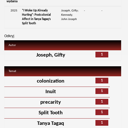
wydania
2025
“I Woke Up Already
Joseph, Gifty;
-
-
Hurting”: Postcolonial
Kennedy,
Affect in Tanya Tagaq’s
John Joseph
Split Tooth
Odkryj
Autor
1
Joseph, Gifty
Temat
1
colonization
1
Inuit
1
precarity
1
Split Tooth
1
Tanya Tagaq