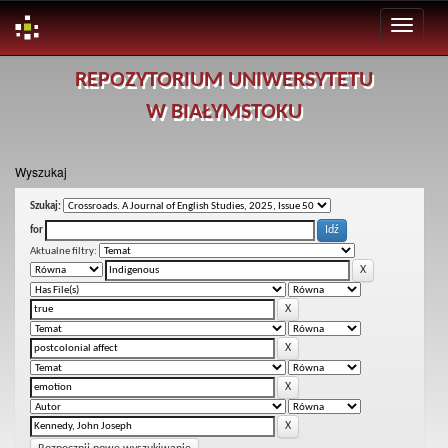
Skip
REPOZYTORIUM UNIWERSYTETU
navigation
W BIAŁYMSTOKU
Wyszukaj
Szukaj:
for
Aktualne filtry: