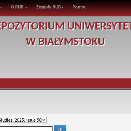
O RUB
Zespoły RUB
Pomoc
EPOZYTORIUM UNIWERSYTE
W BIAŁYMSTOKU