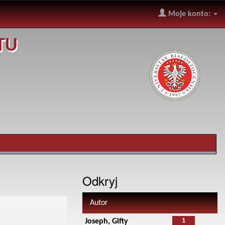
Moje konto:
TU
Odkryj
Autor
1
Joseph, Gifty