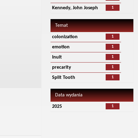
1
Kennedy, John Joseph
Temat
1
colonization
1
emotion
1
Inuit
1
precarity
1
Split Tooth
Data wydania
1
2025