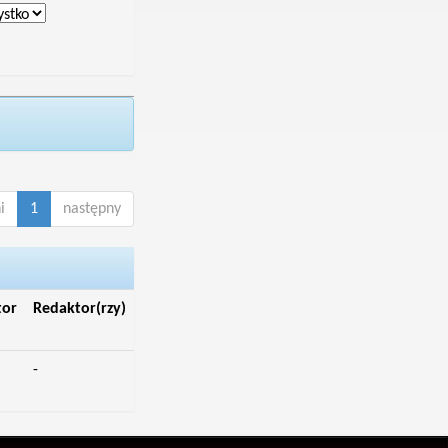
i
1
następny
tor
Redaktor(rzy)
-