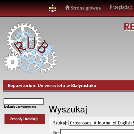
Przeglądaj:
Strona główna
Skip
R
navigation
Repozytorium Uniwersytetu w Białymstoku
Wyszukaj
Szukanie zaawansowane
Zespoły i Kolekcje
Szukaj:
for