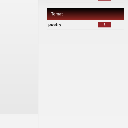
Temat
1
poetry