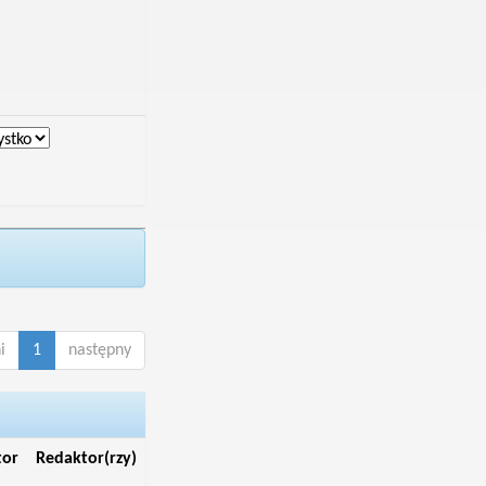
i
1
następny
tor
Redaktor(rzy)