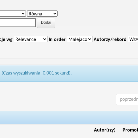
cje wg
In order
Autorzy/rekord
1 (Czas wyszukiwania: 0.001 sekund).
poprzedn
Autor(rzy)
Promo