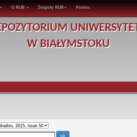
O RUB
Zespoły RUB
Pomoc
EPOZYTORIUM UNIWERSYTE
W BIAŁYMSTOKU