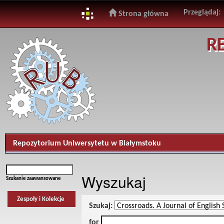
Przeglądaj:
Strona główna
Skip
R
navigation
Repozytorium Uniwersytetu w Białymstoku
Wyszukaj
Szukanie zaawansowane
Zespoły i Kolekcje
Szukaj:
for