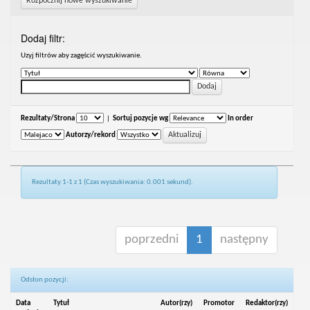
Rozpocznij nowe wyszukiwanie
Dodaj filtr:
Uzyj filtrów aby zagęścić wyszukiwanie.
Rezultaty/Strona
|
Sortuj pozycje wg
In order
Autorzy/rekord
Rezultaty 1-1 z 1 (Czas wyszukiwania: 0.001 sekund).
poprzedni
1
następny
Odsłon pozycji:
Data
Tytuł
Autor(rzy)
Promotor
Redaktor(rzy)