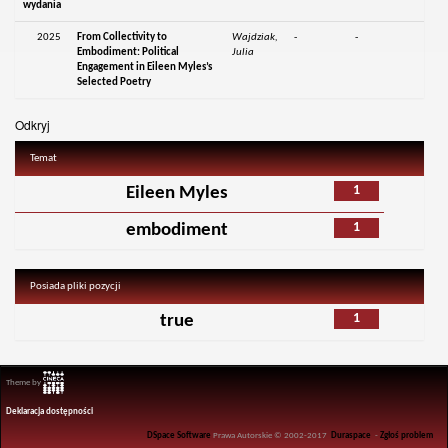
wydania
2025
From Collectivity to
Wajdziak,
-
-
Embodiment: Political
Julia
Engagement in Eileen Myles’s
Selected Poetry
Odkryj
Temat
1
Eileen Myles
1
embodiment
Posiada pliki pozycji
1
true
Theme by
Deklaracja dostępności
DSpace Software
Prawa Autorskie © 2002-2017
Duraspace
-
Zgłoś problem