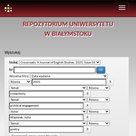
Skip
REPOZYTORIUM UNIWERSYTETU
navigation
W BIAŁYMSTOKU
Wyszukaj
Szukaj:
for
Aktualne filtry: