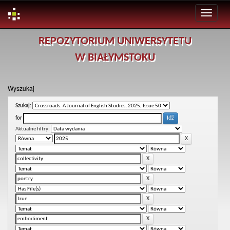
Skip
REPOZYTORIUM UNIWERSYTETU
navigation
W BIAŁYMSTOKU
Wyszukaj
Szukaj:
for
Aktualne filtry: