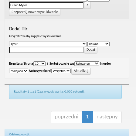
Rozpocznij nowe wyszukiwanie
Dodaj filtr:
Uzyj filtrów aby zagęścić wyszukiwanie.
Rezultaty/Strona
|
Sortuj pozycje wg
In order
Autorzy/rekord
Rezultaty 1-1 z 1 (Czas wyszukiwania: 0.002 sekund).
poprzedni
1
następny
Odsłon pozycji: