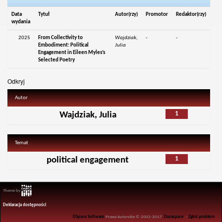
Data
Tytuł
Autor(rzy)
Promotor
Redaktor(rzy)
wydania
2025
From Collectivity to
Wajdziak,
-
-
Embodiment: Political
Julia
Engagement in Eileen Myles’s
Selected Poetry
Odkryj
Autor
1
Wajdziak, Julia
Temat
1
political engagement
Theme by
Deklaracja dostępności
DSpace Software
Prawa Autorskie © 2002-2017
Duraspace
-
Zgłoś problem