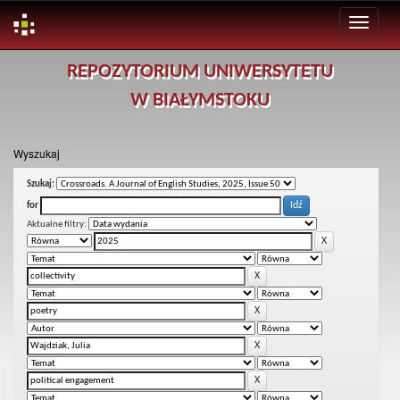
Skip
REPOZYTORIUM UNIWERSYTETU
navigation
W BIAŁYMSTOKU
Wyszukaj
Szukaj:
for
Aktualne filtry: