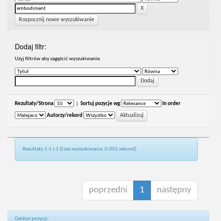
Rozpocznij nowe wyszukiwanie
Dodaj filtr:
Uzyj filtrów aby zagęścić wyszukiwanie.
Rezultaty/Strona
|
Sortuj pozycje wg
In order
Autorzy/rekord
Rezultaty 1-1 z 1 (Czas wyszukiwania: 0.002 sekund).
poprzedni
1
następny
Odsłon pozycji: