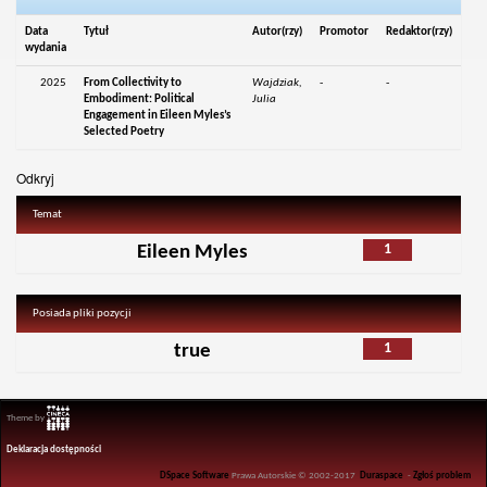
Data
Tytuł
Autor(rzy)
Promotor
Redaktor(rzy)
wydania
2025
From Collectivity to
Wajdziak,
-
-
Embodiment: Political
Julia
Engagement in Eileen Myles’s
Selected Poetry
Odkryj
Temat
1
Eileen Myles
Posiada pliki pozycji
1
true
Theme by
Deklaracja dostępności
DSpace Software
Prawa Autorskie © 2002-2017
Duraspace
-
Zgłoś problem