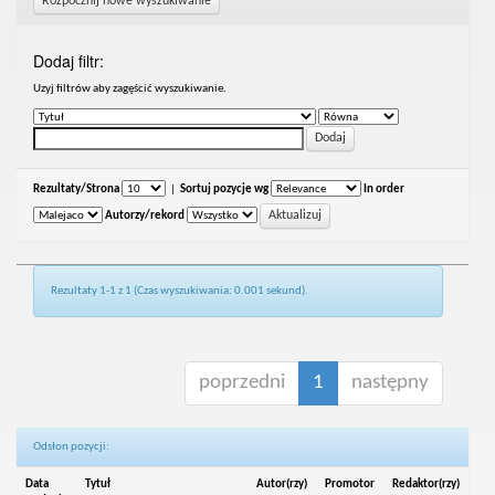
Rozpocznij nowe wyszukiwanie
Dodaj filtr:
Uzyj filtrów aby zagęścić wyszukiwanie.
Rezultaty/Strona
|
Sortuj pozycje wg
In order
Autorzy/rekord
Rezultaty 1-1 z 1 (Czas wyszukiwania: 0.001 sekund).
poprzedni
1
następny
Odsłon pozycji:
Data
Tytuł
Autor(rzy)
Promotor
Redaktor(rzy)