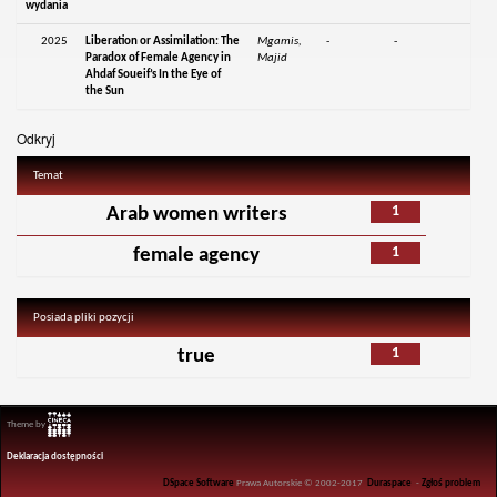
wydania
2025
Liberation or Assimilation: The
Mgamis,
-
-
Paradox of Female Agency in
Majid
Ahdaf Soueif’s In the Eye of
the Sun
Odkryj
Temat
1
Arab women writers
1
female agency
Posiada pliki pozycji
1
true
Theme by
Deklaracja dostępności
DSpace Software
Prawa Autorskie © 2002-2017
Duraspace
-
Zgłoś problem