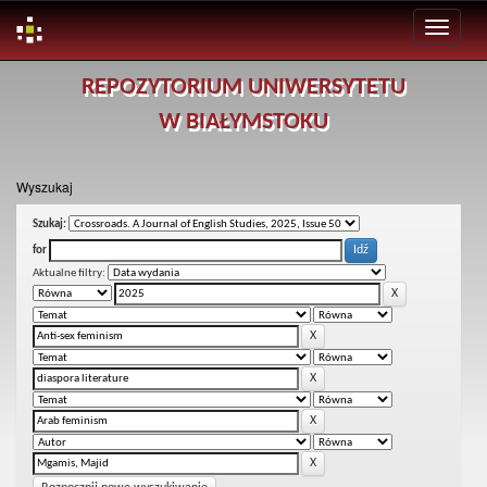
Skip
REPOZYTORIUM UNIWERSYTETU
navigation
W BIAŁYMSTOKU
Wyszukaj
Szukaj:
for
Aktualne filtry: