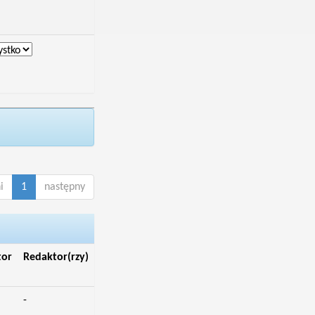
i
1
następny
tor
Redaktor(rzy)
-