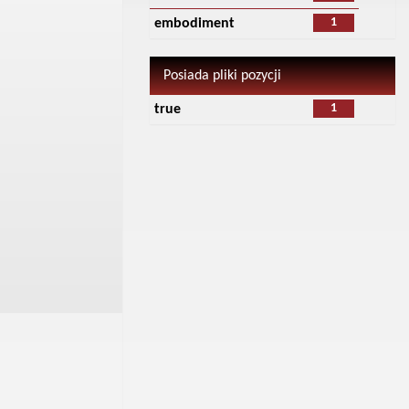
1
embodiment
Posiada pliki pozycji
1
true