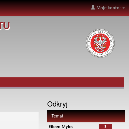
Moje konto:
TU
Odkryj
Temat
1
Eileen Myles