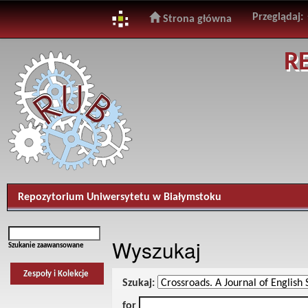
Przeglądaj:
Strona główna
Skip
R
navigation
Repozytorium Uniwersytetu w Białymstoku
Wyszukaj
Szukanie zaawansowane
Zespoły i Kolekcje
Szukaj:
for