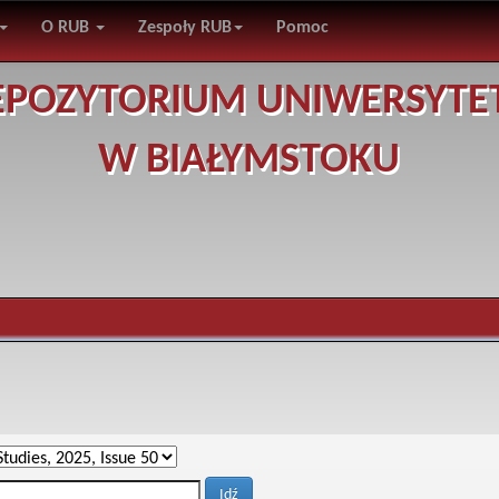
O RUB
Zespoły RUB
Pomoc
EPOZYTORIUM UNIWERSYTE
W BIAŁYMSTOKU