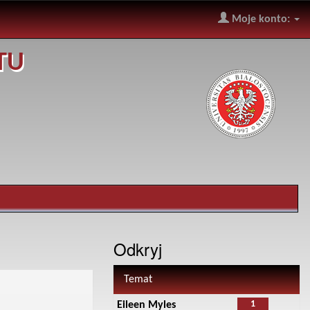
Moje konto:
TU
Odkryj
Temat
1
Eileen Myles