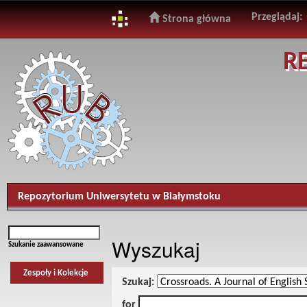
Przeglądaj:
Strona główna
Skip
R
navigation
Repozytorium Uniwersytetu w Białymstoku
Wyszukaj
Szukanie zaawansowane
Zespoły i Kolekcje
Szukaj:
for