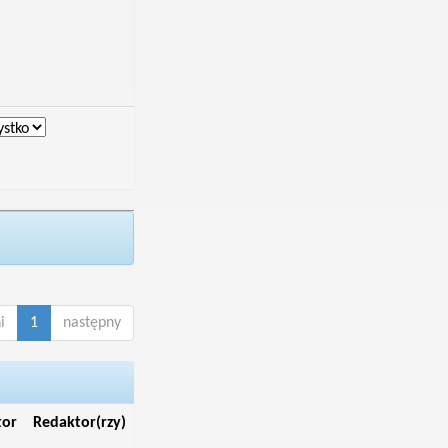
i
1
następny
tor
Redaktor(rzy)