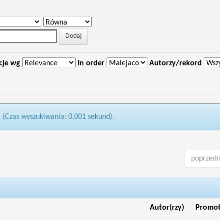
cje wg
In order
Autorzy/rekord
1 (Czas wyszukiwania: 0.001 sekund).
poprzedn
Autor(rzy)
Promo