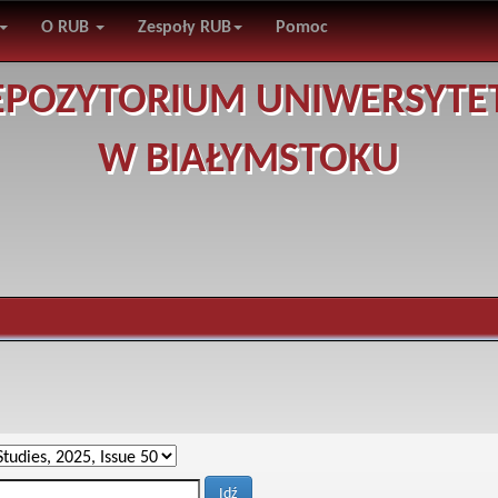
O RUB
Zespoły RUB
Pomoc
EPOZYTORIUM UNIWERSYTE
W BIAŁYMSTOKU