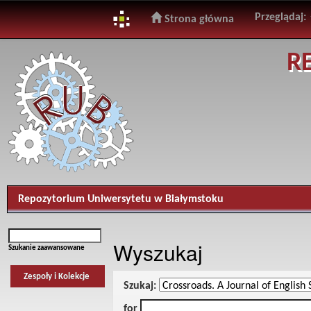
Przeglądaj:
Strona główna
Skip
R
navigation
Repozytorium Uniwersytetu w Białymstoku
Wyszukaj
Szukanie zaawansowane
Zespoły i Kolekcje
Szukaj:
for