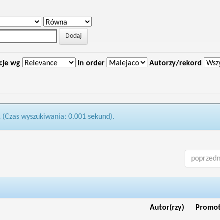
cje wg
In order
Autorzy/rekord
1 (Czas wyszukiwania: 0.001 sekund).
poprzedn
Autor(rzy)
Promo