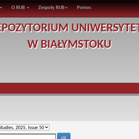
O RUB
Zespoły RUB
Pomoc
EPOZYTORIUM UNIWERSYTE
W BIAŁYMSTOKU