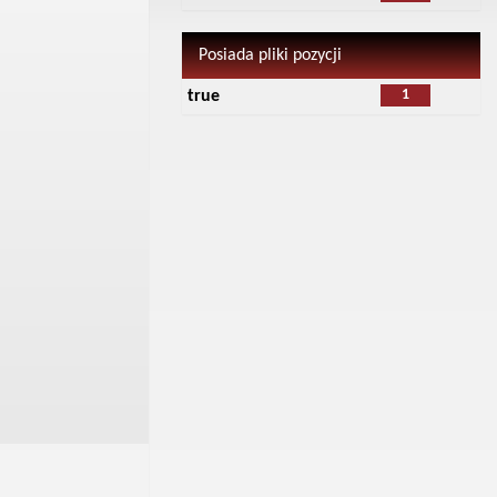
Posiada pliki pozycji
1
true