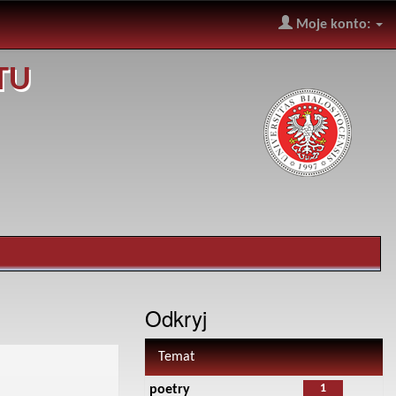
Moje konto:
TU
Odkryj
Temat
1
poetry