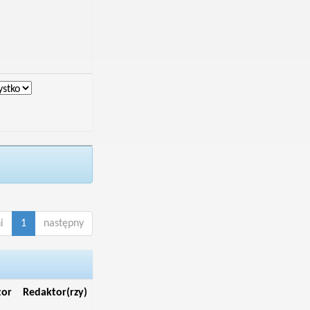
i
1
następny
tor
Redaktor(rzy)