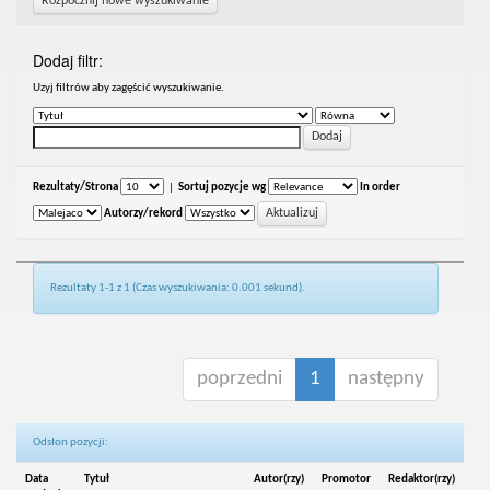
Rozpocznij nowe wyszukiwanie
Dodaj filtr:
Uzyj filtrów aby zagęścić wyszukiwanie.
Rezultaty/Strona
|
Sortuj pozycje wg
In order
Autorzy/rekord
Rezultaty 1-1 z 1 (Czas wyszukiwania: 0.001 sekund).
poprzedni
1
następny
Odsłon pozycji:
Data
Tytuł
Autor(rzy)
Promotor
Redaktor(rzy)