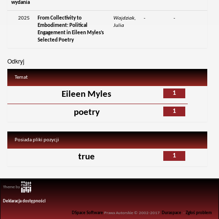
wydania
2025
From Collectivity to
Wajdziak,
-
-
Embodiment: Political
Julia
Engagement in Eileen Myles’s
Selected Poetry
Odkryj
Temat
1
Eileen Myles
1
poetry
Posiada pliki pozycji
1
true
Theme by
Deklaracja dostępności
DSpace Software
Prawa Autorskie © 2002-2017
Duraspace
-
Zgłoś problem