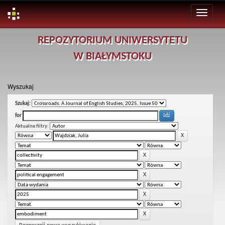
Skip
REPOZYTORIUM UNIWERSYTETU
navigation
W BIAŁYMSTOKU
Wyszukaj
Szukaj:
for
Aktualne filtry: