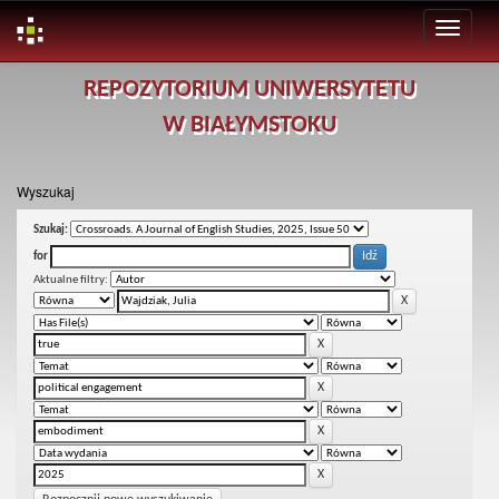
Skip
REPOZYTORIUM UNIWERSYTETU
navigation
W BIAŁYMSTOKU
Wyszukaj
Szukaj:
for
Aktualne filtry: