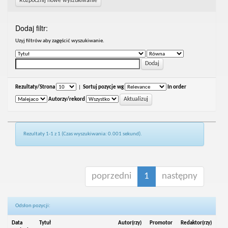
Rozpocznij nowe wyszukiwanie
Dodaj filtr:
Uzyj filtrów aby zagęścić wyszukiwanie.
Rezultaty/Strona
|
Sortuj pozycje wg
In order
Autorzy/rekord
Rezultaty 1-1 z 1 (Czas wyszukiwania: 0.001 sekund).
poprzedni
1
następny
Odsłon pozycji:
Data
Tytuł
Autor(rzy)
Promotor
Redaktor(rzy)