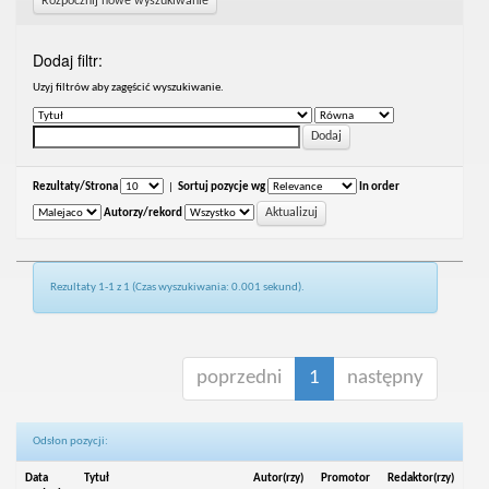
Rozpocznij nowe wyszukiwanie
Dodaj filtr:
Uzyj filtrów aby zagęścić wyszukiwanie.
Rezultaty/Strona
|
Sortuj pozycje wg
In order
Autorzy/rekord
Rezultaty 1-1 z 1 (Czas wyszukiwania: 0.001 sekund).
poprzedni
1
następny
Odsłon pozycji:
Data
Tytuł
Autor(rzy)
Promotor
Redaktor(rzy)