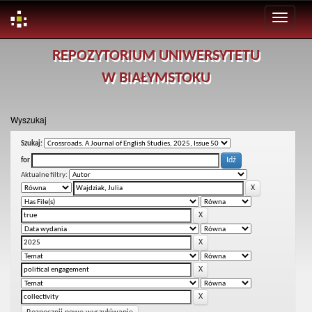
Skip
REPOZYTORIUM UNIWERSYTETU
navigation
W BIAŁYMSTOKU
Wyszukaj
Szukaj:
for
Aktualne filtry: