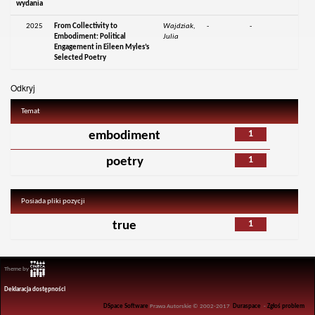
wydania
2025
From Collectivity to
Wajdziak,
-
-
Embodiment: Political
Julia
Engagement in Eileen Myles’s
Selected Poetry
Odkryj
Temat
1
embodiment
1
poetry
Posiada pliki pozycji
1
true
Theme by
Deklaracja dostępności
DSpace Software
Prawa Autorskie © 2002-2017
Duraspace
-
Zgłoś problem