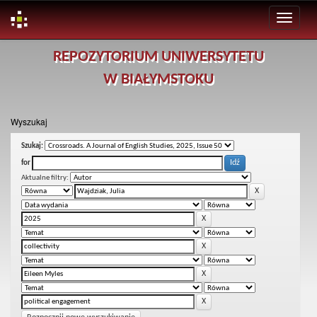
Skip
REPOZYTORIUM UNIWERSYTETU
navigation
W BIAŁYMSTOKU
Wyszukaj
Szukaj:
for
Aktualne filtry: