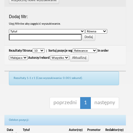
Rozpocznij nowe wyszukiwanie
Dodaj filtr:
Uzyj filtrów aby zagęścić wyszukiwanie.
Rezultaty/Strona
|
Sortuj pozycje wg
In order
Autorzy/rekord
Rezultaty 1-1 z 1 (Czas wyszukiwania: 0.001 sekund).
poprzedni
1
następny
Odsłon pozycji:
Data
Tytuł
Autor(rzy)
Promotor
Redaktor(rzy)