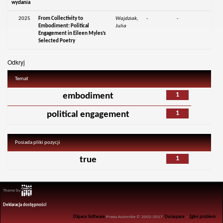
wydania
2025
From Collectivity to
Wajdziak,
-
-
Embodiment: Political
Julia
Engagement in Eileen Myles’s
Selected Poetry
Odkryj
Temat
1
embodiment
1
political engagement
Posiada pliki pozycji
1
true
Theme by
Deklaracja dostępności
DSpace Software
Prawa Autorskie © 2002-2017
Duraspace
-
Zgłoś problem