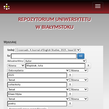
Skip
REPOZYTORIUM UNIWERSYTETU
navigation
W BIAŁYMSTOKU
Wyszukaj
Szukaj:
for
Aktualne filtry: