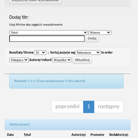
Rozpocznij nowe wyszukiwanie
Dodaj filtr:
Uzyj filtrów aby zagęścić wyszukiwanie.
Rezultaty/Strona
|
Sortuj pozycje wg
In order
Autorzy/rekord
Rezultaty 1-1 z 1 (Czas wyszukiwania: 0.002 sekund).
poprzedni
1
następny
Odsłon pozycji:
Data
Tytuł
Autor(rzy)
Promotor
Redaktor(rzy)