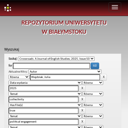
Skip
REPOZYTORIUM UNIWERSYTETU
navigation
W BIAŁYMSTOKU
Wyszukaj
Szukaj:
for
Aktualne filtry: