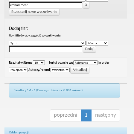
Rozpocznij nowe wyszukiwanie
Dodaj filtr:
Uzyj filtrów aby zagęścić wyszukiwanie.
Rezultaty/Strona
|
Sortuj pozycje wg
In order
Autorzy/rekord
Rezultaty 1-1 z 1 (Czas wyszukiwania: 0.001 sekund).
poprzedni
1
następny
Odsłon pozycji: