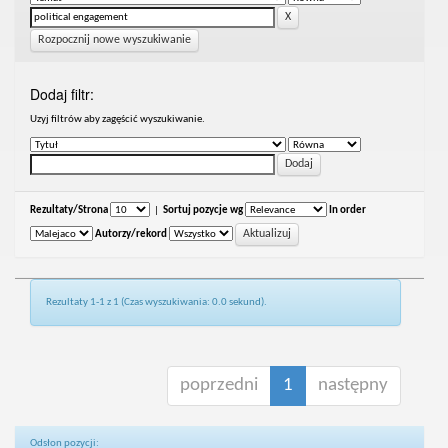
Rozpocznij nowe wyszukiwanie
Dodaj filtr:
Uzyj filtrów aby zagęścić wyszukiwanie.
Rezultaty/Strona
|
Sortuj pozycje wg
In order
Autorzy/rekord
Rezultaty 1-1 z 1 (Czas wyszukiwania: 0.0 sekund).
poprzedni
1
następny
Odsłon pozycji: