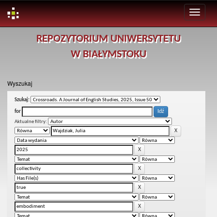
Skip
REPOZYTORIUM UNIWERSYTETU
navigation
W BIAŁYMSTOKU
Wyszukaj
Szukaj:
for
Aktualne filtry: