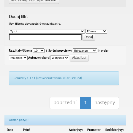
Rozpocznij nowe wyszukiwanie
Dodaj filtr:
Uzyj filtrów aby zagęścić wyszukiwanie.
Rezultaty/Strona
|
Sortuj pozycje wg
In order
Autorzy/rekord
Rezultaty 1-1 z 1 (Czas wyszukiwania: 0.001 sekund).
poprzedni
1
następny
Odsłon pozycji:
Data
Tytuł
Autor(rzy)
Promotor
Redaktor(rzy)