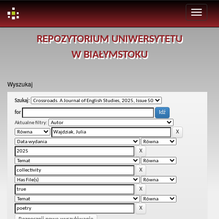
Skip
REPOZYTORIUM UNIWERSYTETU
navigation
W BIAŁYMSTOKU
Wyszukaj
Szukaj:
for
Aktualne filtry: