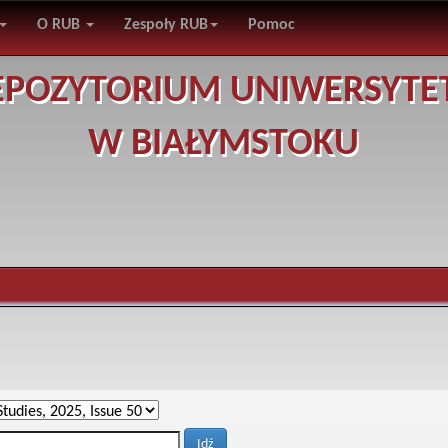
O RUB
Zespoły RUB
Pomoc
EPOZYTORIUM UNIWERSYTE
W BIAŁYMSTOKU