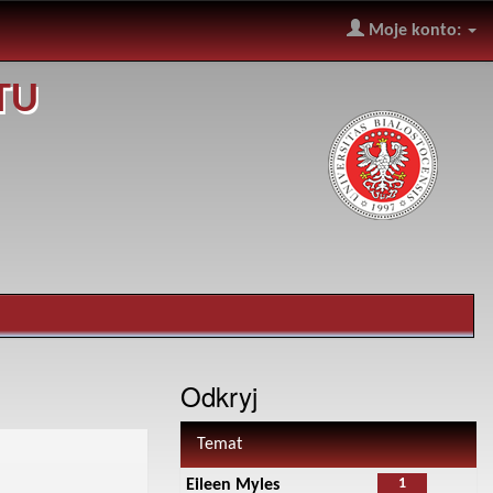
Moje konto:
TU
Odkryj
Temat
1
Eileen Myles