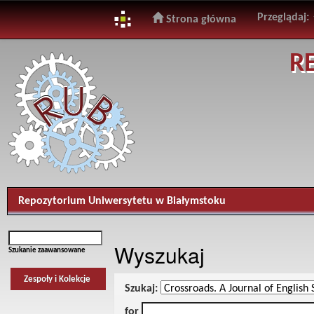
Przeglądaj:
Strona główna
Skip
R
navigation
Repozytorium Uniwersytetu w Białymstoku
Wyszukaj
Szukanie zaawansowane
Zespoły i Kolekcje
Szukaj:
for