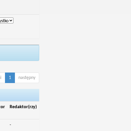
i
1
następny
tor
Redaktor(rzy)
-