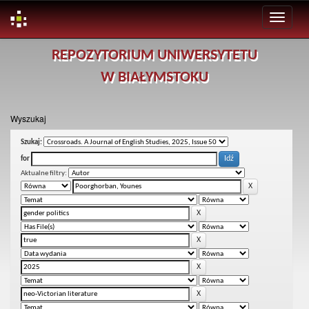
Skip
REPOZYTORIUM UNIWERSYTETU
navigation
W BIAŁYMSTOKU
Wyszukaj
Szukaj:
for
Aktualne filtry: