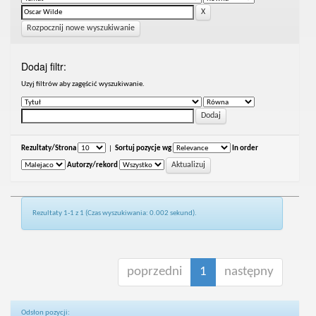
Rozpocznij nowe wyszukiwanie
Dodaj filtr:
Uzyj filtrów aby zagęścić wyszukiwanie.
Rezultaty/Strona
|
Sortuj pozycje wg
In order
Autorzy/rekord
Rezultaty 1-1 z 1 (Czas wyszukiwania: 0.002 sekund).
poprzedni
1
następny
Odsłon pozycji: