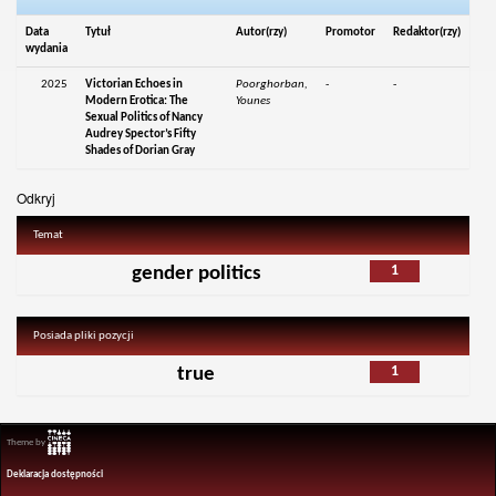
Data
Tytuł
Autor(rzy)
Promotor
Redaktor(rzy)
wydania
2025
Victorian Echoes in
Poorghorban,
-
-
Modern Erotica: The
Younes
Sexual Politics of Nancy
Audrey Spector’s Fifty
Shades of Dorian Gray
Odkryj
Temat
1
gender politics
Posiada pliki pozycji
1
true
Theme by
Deklaracja dostępności