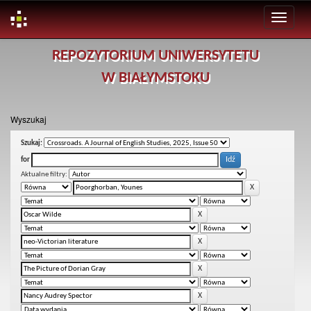
Skip
REPOZYTORIUM UNIWERSYTETU
navigation
W BIAŁYMSTOKU
Wyszukaj
Szukaj:
for
Aktualne filtry: