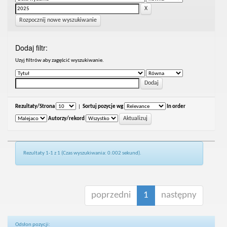
Rozpocznij nowe wyszukiwanie
Dodaj filtr:
Uzyj filtrów aby zagęścić wyszukiwanie.
Rezultaty/Strona
|
Sortuj pozycje wg
In order
Autorzy/rekord
Rezultaty 1-1 z 1 (Czas wyszukiwania: 0.002 sekund).
poprzedni
1
następny
Odsłon pozycji: