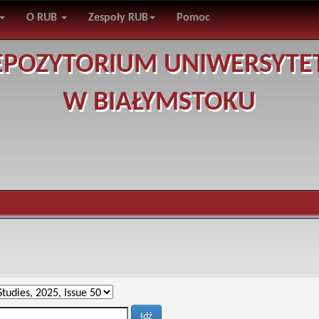
O RUB
Zespoły RUB
Pomoc
EPOZYTORIUM UNIWERSYTE
W BIAŁYMSTOKU