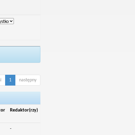
i
1
następny
tor
Redaktor(rzy)
-