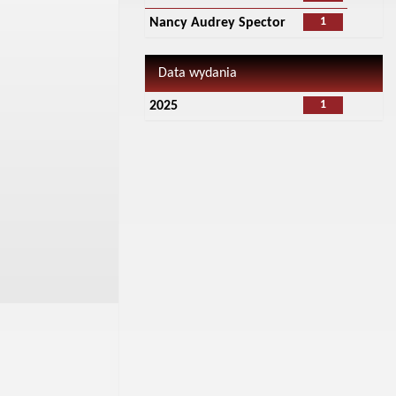
1
Nancy Audrey Spector
Data wydania
1
2025