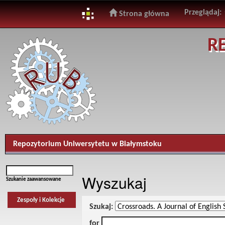
Przeglądaj:
Strona główna
Skip
R
navigation
Repozytorium Uniwersytetu w Białymstoku
Wyszukaj
Szukanie zaawansowane
Zespoły i Kolekcje
Szukaj:
for