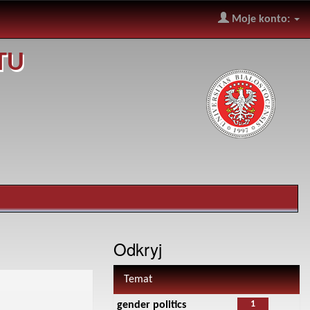
Moje konto:
TU
Odkryj
Temat
1
gender politics