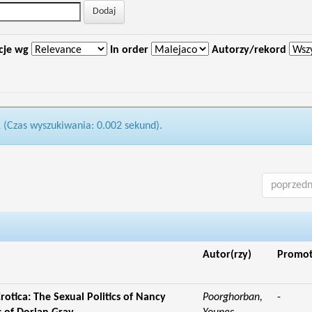
cje wg
In order
Autorzy/rekord
1 (Czas wyszukiwania: 0.002 sekund).
poprzedn
Autor(rzy)
Promo
otica: The Sexual Politics of Nancy
Poorghorban,
-