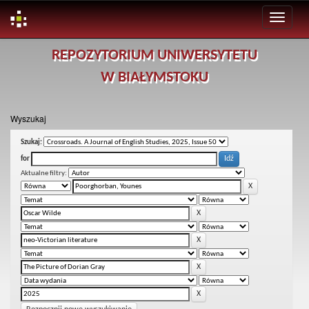
Skip
REPOZYTORIUM UNIWERSYTETU
navigation
W BIAŁYMSTOKU
Wyszukaj
Szukaj:
for
Aktualne filtry: