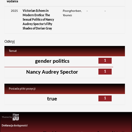
wydania
2025
Victorian Echoes in
Poorghorban,
-
-
Modern Erotica: The
Younes
Sexual Politics of Nancy
Audrey Spector’s Fifty
Shades of Dorian Gray
Odkryj
Temat
1
gender politics
1
Nancy Audrey Spector
Posiada pliki pozycji
1
true
Theme by
Deklaracja dostępności