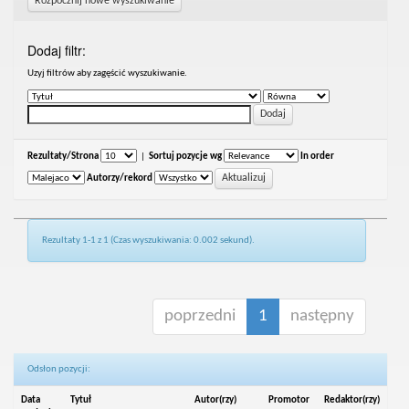
Rozpocznij nowe wyszukiwanie
Dodaj filtr:
Uzyj filtrów aby zagęścić wyszukiwanie.
Rezultaty/Strona
|
Sortuj pozycje wg
In order
Autorzy/rekord
Rezultaty 1-1 z 1 (Czas wyszukiwania: 0.002 sekund).
poprzedni
1
następny
Odsłon pozycji:
Data
Tytuł
Autor(rzy)
Promotor
Redaktor(rzy)