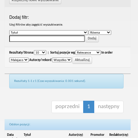
Rozpocznij nowe wyszukiwanie
Dodaj filtr:
Uzyj filtrów aby zagęścić wyszukiwanie.
Rezultaty/Strona
|
Sortuj pozycje wg
In order
Autorzy/rekord
Rezultaty 1-1 z 1 (Czas wyszukiwania: 0.001 sekund).
poprzedni
1
następny
Odsłon pozycji:
Data
Tytuł
Autor(rzy)
Promotor
Redaktor(rzy)