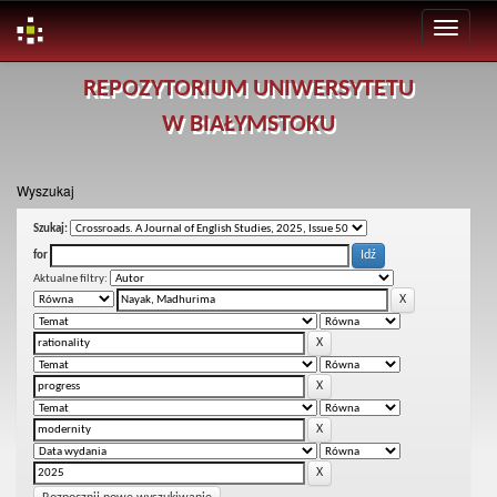
Skip
REPOZYTORIUM UNIWERSYTETU
navigation
W BIAŁYMSTOKU
Wyszukaj
Szukaj:
for
Aktualne filtry: