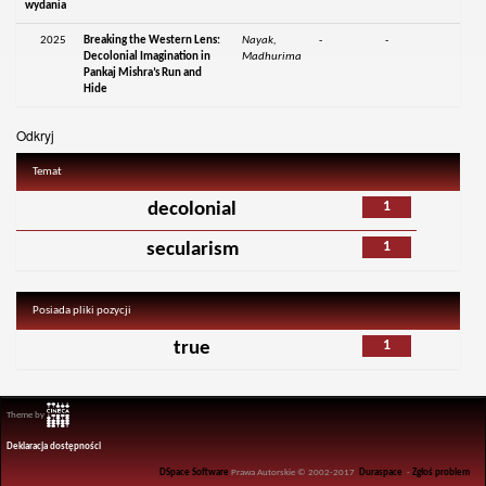
wydania
2025
Breaking the Western Lens:
Nayak,
-
-
Decolonial Imagination in
Madhurima
Pankaj Mishra’s Run and
Hide
Odkryj
Temat
1
decolonial
1
secularism
Posiada pliki pozycji
1
true
Theme by
Deklaracja dostępności
DSpace Software
Prawa Autorskie © 2002-2017
Duraspace
-
Zgłoś problem