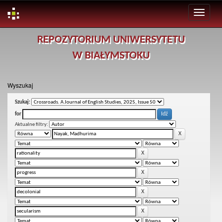
Skip
REPOZYTORIUM UNIWERSYTETU
navigation
W BIAŁYMSTOKU
Wyszukaj
Szukaj:
for
Aktualne filtry: