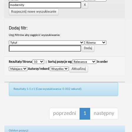
Rozpocznij nowe wyszukiwanie
Dodaj filtr:
Uzyj filtrów aby zagęścić wyszukiwanie.
Rezultaty/Strona
|
Sortuj pozycje wg
In order
Autorzy/rekord
Rezultaty 1-1 z 1 (Czas wyszukiwania: 0.002 sekund).
poprzedni
1
następny
Odsłon pozycji: