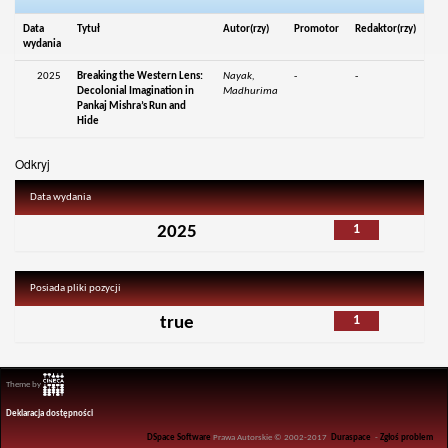
Data
Tytuł
Autor(rzy)
Promotor
Redaktor(rzy)
wydania
2025
Breaking the Western Lens:
Nayak,
-
-
Decolonial Imagination in
Madhurima
Pankaj Mishra’s Run and
Hide
Odkryj
Data wydania
1
2025
Posiada pliki pozycji
1
true
Theme by
Deklaracja dostępności
DSpace Software
Prawa Autorskie © 2002-2017
Duraspace
-
Zgłoś problem