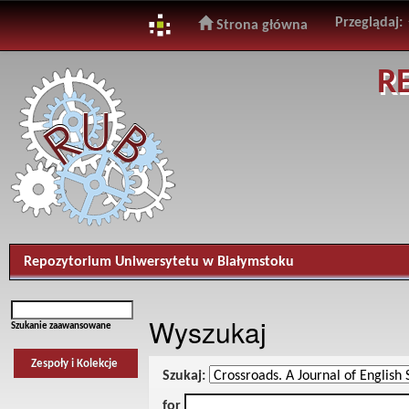
Przeglądaj:
Strona główna
Skip
R
navigation
Repozytorium Uniwersytetu w Białymstoku
Wyszukaj
Szukanie zaawansowane
Zespoły i Kolekcje
Szukaj:
for