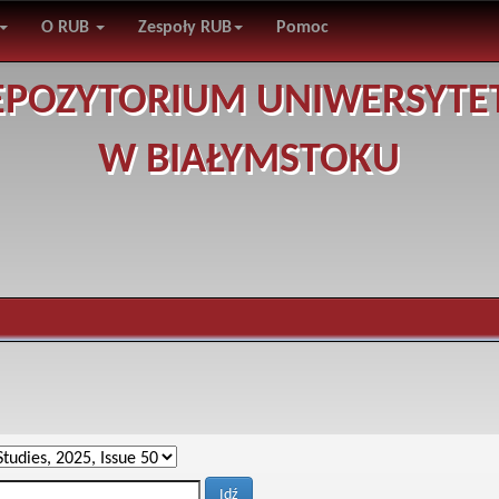
O RUB
Zespoły RUB
Pomoc
EPOZYTORIUM UNIWERSYTE
W BIAŁYMSTOKU