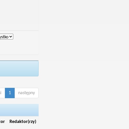
i
1
następny
tor
Redaktor(rzy)