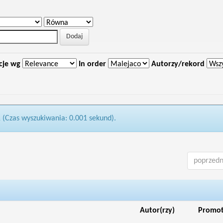
cje wg
In order
Autorzy/rekord
1 (Czas wyszukiwania: 0.001 sekund).
poprzedn
Autor(rzy)
Promo