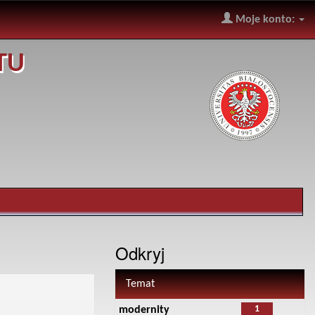
Moje konto:
TU
Odkryj
Temat
1
modernity