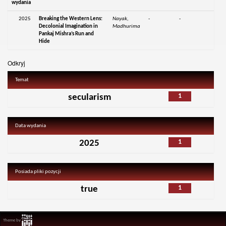
wydania
2025
Breaking the Western Lens:
Nayak,
-
-
Decolonial Imagination in
Madhurima
Pankaj Mishra’s Run and
Hide
Odkryj
Temat
1
secularism
Data wydania
1
2025
Posiada pliki pozycji
1
true
Theme by