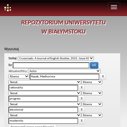
Skip
REPOZYTORIUM UNIWERSYTETU
navigation
W BIAŁYMSTOKU
Wyszukaj
Szukaj:
for
Aktualne filtry: