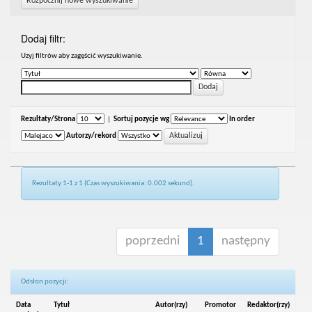
Rozpocznij nowe wyszukiwanie
Dodaj filtr:
Uzyj filtrów aby zagęścić wyszukiwanie.
Rezultaty/Strona
|
Sortuj pozycje wg
In order
Autorzy/rekord
Rezultaty 1-1 z 1 (Czas wyszukiwania: 0.002 sekund).
poprzedni
1
następny
Odsłon pozycji:
Data
Tytuł
Autor(rzy)
Promotor
Redaktor(rzy)