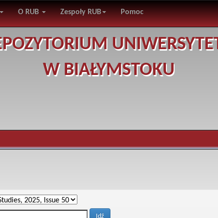
O RUB
Zespoły RUB
Pomoc
EPOZYTORIUM UNIWERSYTE
W BIAŁYMSTOKU