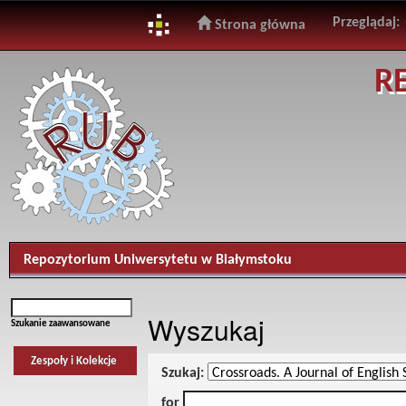
Przeglądaj:
Strona główna
Skip
R
navigation
Repozytorium Uniwersytetu w Białymstoku
Wyszukaj
Szukanie zaawansowane
Zespoły i Kolekcje
Szukaj:
for