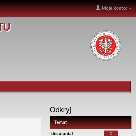
Moje konto:
TU
Odkryj
Temat
1
decolonial