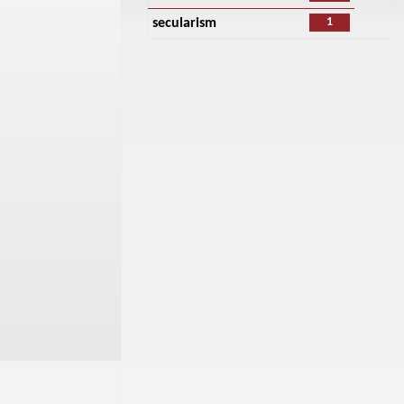
1
secularism