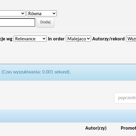
cje wg
In order
Autorzy/rekord
1 (Czas wyszukiwania: 0.001 sekund).
poprzedn
Autor(rzy)
Promo