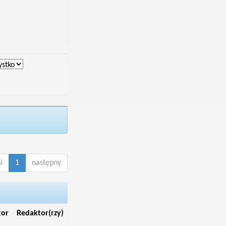
i
1
następny
tor
Redaktor(rzy)