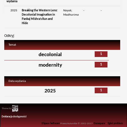
wydania
2025
Breaking the Western Lens:
Nayak,
-
-
Decolonial Imagination in
Madhurima
Pankaj Mishra’s Run and
Hide
Odkryj
Temat
1
decolonial
1
modernity
Data wydania
1
2025
Theme by
Deklaracja dostępności
DSpace Software
Prawa Autorskie © 2002-2017
Duraspace
-
Zgłoś problem