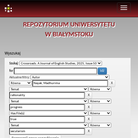
Skip
REPOZYTORIUM UNIWERSYTETU
navigation
W BIAŁYMSTOKU
Wyszukaj
Szukaj:
for
Aktualne filtry: