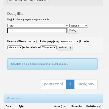
Rozpocznij nowe wyszukiwanie
Dodaj filtr:
Uzyj filtrów aby zagęścić wyszukiwanie.
Rezultaty/Strona
|
Sortuj pozycje wg
In order
Autorzy/rekord
Rezultaty 1-1 z 1 (Czas wyszukiwania: 0.001 sekund).
poprzedni
1
następny
Odsłon pozycji:
Data
Tytuł
Autor(rzy)
Promotor
Redaktor(rzy)