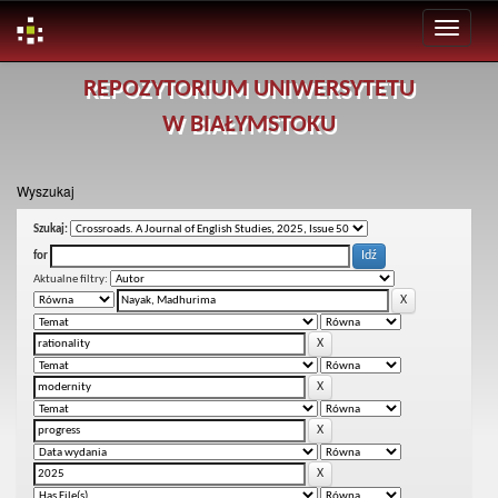
Skip
REPOZYTORIUM UNIWERSYTETU
navigation
W BIAŁYMSTOKU
Wyszukaj
Szukaj:
for
Aktualne filtry: