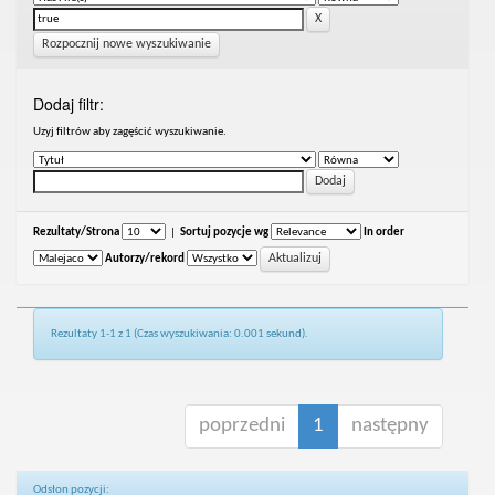
Rozpocznij nowe wyszukiwanie
Dodaj filtr:
Uzyj filtrów aby zagęścić wyszukiwanie.
Rezultaty/Strona
|
Sortuj pozycje wg
In order
Autorzy/rekord
Rezultaty 1-1 z 1 (Czas wyszukiwania: 0.001 sekund).
poprzedni
1
następny
Odsłon pozycji: