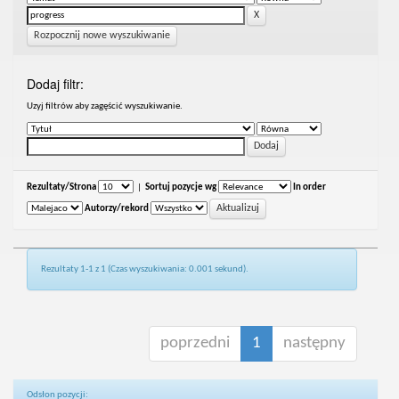
Rozpocznij nowe wyszukiwanie
Dodaj filtr:
Uzyj filtrów aby zagęścić wyszukiwanie.
Rezultaty/Strona
|
Sortuj pozycje wg
In order
Autorzy/rekord
Rezultaty 1-1 z 1 (Czas wyszukiwania: 0.001 sekund).
poprzedni
1
następny
Odsłon pozycji: