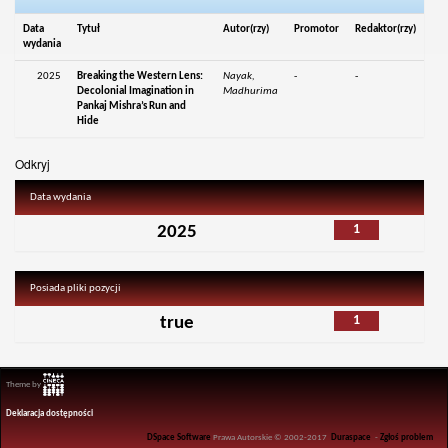
Data
Tytuł
Autor(rzy)
Promotor
Redaktor(rzy)
wydania
2025
Breaking the Western Lens:
Nayak,
-
-
Decolonial Imagination in
Madhurima
Pankaj Mishra’s Run and
Hide
Odkryj
Data wydania
1
2025
Posiada pliki pozycji
1
true
Theme by
Deklaracja dostępności
DSpace Software
Prawa Autorskie © 2002-2017
Duraspace
-
Zgłoś problem