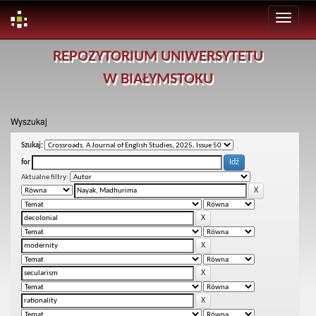
Skip
REPOZYTORIUM UNIWERSYTETU
navigation
W BIAŁYMSTOKU
Wyszukaj
Szukaj:
for
Aktualne filtry: