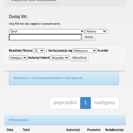
Rozpocznij nowe wyszukiwanie
Dodaj filtr:
Uzyj filtrów aby zagęścić wyszukiwanie.
Rezultaty/Strona
|
Sortuj pozycje wg
In order
Autorzy/rekord
Rezultaty 1-1 z 1 (Czas wyszukiwania: 0.002 sekund).
poprzedni
1
następny
Odsłon pozycji:
Data
Tytuł
Autor(rzy)
Promotor
Redaktor(rzy)