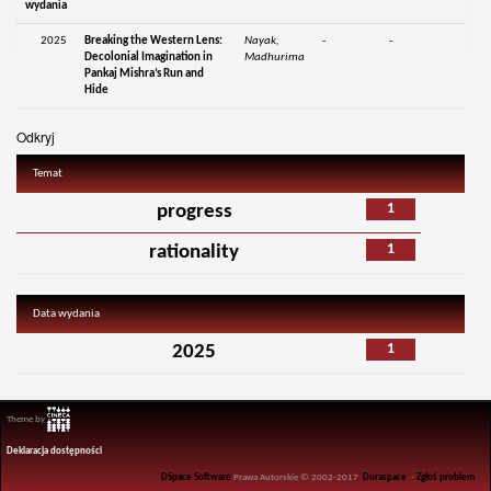
wydania
2025
Breaking the Western Lens:
Nayak,
-
-
Decolonial Imagination in
Madhurima
Pankaj Mishra’s Run and
Hide
Odkryj
Temat
1
progress
1
rationality
Data wydania
1
2025
Theme by
Deklaracja dostępności
DSpace Software
Prawa Autorskie © 2002-2017
Duraspace
-
Zgłoś problem