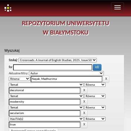
Skip
REPOZYTORIUM UNIWERSYTETU
navigation
W BIAŁYMSTOKU
Wyszukaj
Szukaj:
for
Aktualne filtry: