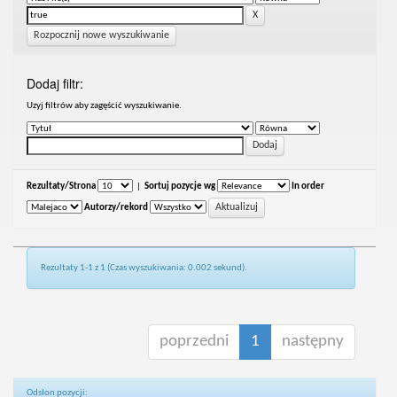
Rozpocznij nowe wyszukiwanie
Dodaj filtr:
Uzyj filtrów aby zagęścić wyszukiwanie.
Rezultaty/Strona
|
Sortuj pozycje wg
In order
Autorzy/rekord
Rezultaty 1-1 z 1 (Czas wyszukiwania: 0.002 sekund).
poprzedni
1
następny
Odsłon pozycji: