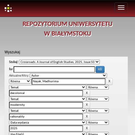
Skip
REPOZYTORIUM UNIWERSYTETU
navigation
W BIAŁYMSTOKU
Wyszukaj
Szukaj:
for
Aktualne filtry: