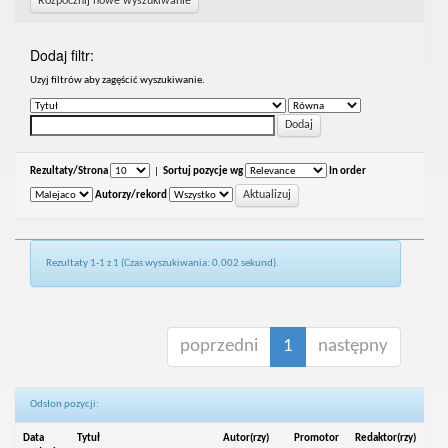
Rozpocznij nowe wyszukiwanie
Dodaj filtr:
Uzyj filtrów aby zagęścić wyszukiwanie.
Rezultaty/Strona
|
Sortuj pozycje wg
In order
Autorzy/rekord
Rezultaty 1-1 z 1 (Czas wyszukiwania: 0.002 sekund).
poprzedni
1
następny
Odsłon pozycji:
Data
Tytuł
Autor(rzy)
Promotor
Redaktor(rzy)