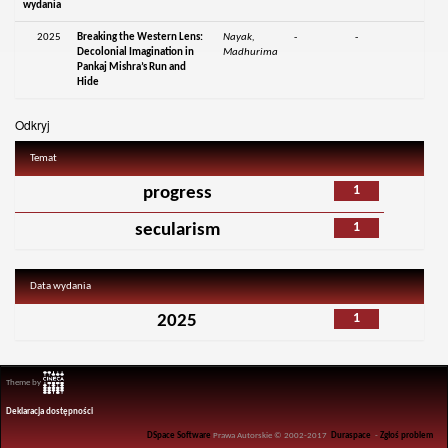
wydania
2025
Breaking the Western Lens:
Nayak,
-
-
Decolonial Imagination in
Madhurima
Pankaj Mishra’s Run and
Hide
Odkryj
Temat
1
progress
1
secularism
Data wydania
1
2025
Theme by
Deklaracja dostępności
DSpace Software
Prawa Autorskie © 2002-2017
Duraspace
-
Zgłoś problem