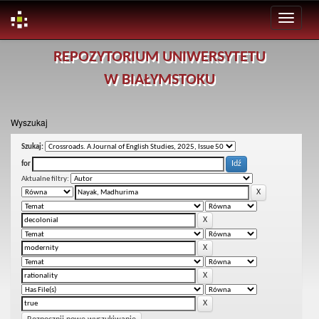
Skip
REPOZYTORIUM UNIWERSYTETU
navigation
W BIAŁYMSTOKU
Wyszukaj
Szukaj:
for
Aktualne filtry: