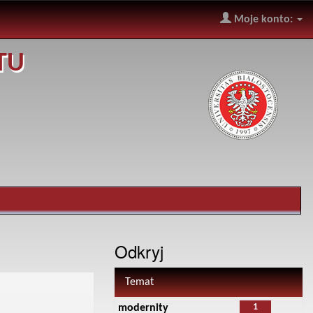
Moje konto:
TU
Odkryj
Temat
1
modernity