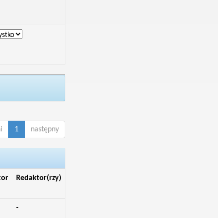
i
1
następny
tor
Redaktor(rzy)
-