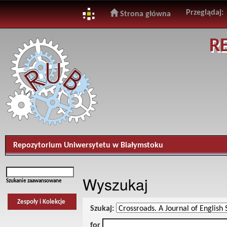
Przeglądaj:
Strona główna
Skip
R
navigation
Repozytorium Uniwersytetu w Białymstoku
Wyszukaj
Szukanie zaawansowane
Zespoły i Kolekcje
Szukaj:
for