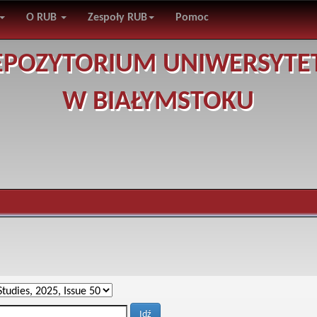
O RUB
Zespoły RUB
Pomoc
EPOZYTORIUM UNIWERSYTE
W BIAŁYMSTOKU